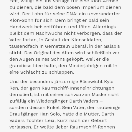
Fett, willigt ein, als Vorlage für eine Klon-Armee
zu dienen, die bald dem bösen Imperium dienen
wird. Der Lohn für seine DNA: ein unveränderter
Klon-Sohn für sich. Dem bringt er bald sein
Handwerk bei: entführen und töten. Allerdings
bleibt dem Nachwuchs nicht verborgen, dass der
Vater fortan, in Gestalt der Klonsoldaten,
tausendfach in Gemetzeln überall in der Galaxis
stirbt. Das Original des Alten wird schließlich vor
den Augen seines Sohns geköpft, weil er die
grandiose Idee hatte, den Minderjährigen mit in
eine Schlacht zu schleppen.
Und der besonders jähzornige Bösewicht Kylo
Ren, der gern Raumschiff-Inneneinrichtungen
demoliert, ist mit seiner schwarzen Maske nicht
zufällig ein Wiedergänger Darth Vaders –
sondern dessen Enkel. Sein Vater, der raubeinige
Draufgänger Han Solo, hatte die Mutter, Darth
Vaders Tochter Leia, kurz nach der Geburt
verlassen. Er wollte lieber Raumschiff-Rennen