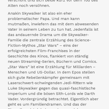
verschont und sich beide kurz vor dem Tod des
Alten noch versöhnen.
Anakin Skywalker ist also ein eher
problematischer Papa. Und man kann
mutmaßen, inwiefern das mit dem abwesenden
Vater in seinem Leben zu tun hat. Jedenfalls ist
das andauernde Drama um die Skywalker-
Familie die zentrale Erzählung des Science-
Fiction-Mythos „Star Wars“ – eins der
erfolgreichsten Film-Franchises in der
Geschichte des Kinos, flankiert von ständig
neuen Streaming-Serien, Büchern und Comics.
„Star Wars“ ist eine Erzählung für Milliarden –
Menschen und US-Dollar. In dem Epos stellen
sich gute Rebellenkämpfer gemeinsam mit
Laserschwert-schwingenden Jedi-Rittern wie
Luke Skywalker gegen das quasi-faschistische
Imperium und die bösen Sith-Lords wie Darth
Vader. Vordergründig betrachtet. Eigentlich aber
geht es um Familiendramen. Und das der