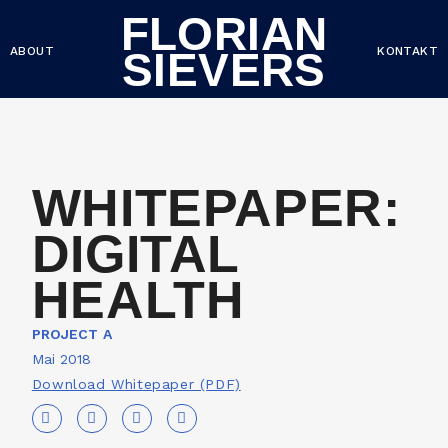
FLORIAN
ABOUT
KONTAKT
SIEVERS
WHITEPAPER:
DIGITAL
HEALTH
PROJECT A
Mai 2018
Download Whitepaper (PDF)