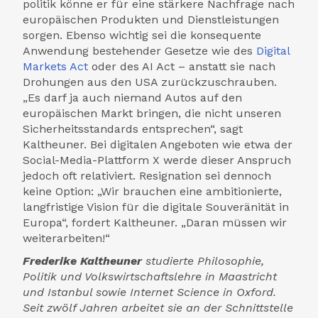
politik könne er für eine stärkere Nachfrage nach
europäischen Produkten und Dienst­leistungen
sorgen. Ebenso wichtig sei die konsequente
Anwendung bestehender Gesetze wie des
Digital
Markets Act
oder des AI Act – anstatt sie nach
Drohungen aus den USA zurück­zu­schrauben.
„Es darf ja auch niemand Autos auf den
europäischen Markt bringen, die nicht unseren
Sicherheits­standards entsprechen“, sagt
Kaltheuner. Bei digitalen Angeboten wie etwa der
Social-Media-Plattform X werde dieser Anspruch
jedoch oft relativiert. Resignation sei dennoch
keine Option: „Wir brauchen eine ambitionierte,
lang­fristige Vision für die digitale Souveränität in
Europa“, fordert Kaltheuner. „Daran müssen wir
weiter­arbeiten!“
Frederike Kaltheuner
studierte Philosophie,
Politik und Volks­wirtschafts­lehre in Maastricht
und Istanbul sowie Internet Science in Oxford.
Seit zwölf Jahren arbeitet sie an der Schnitt­stelle