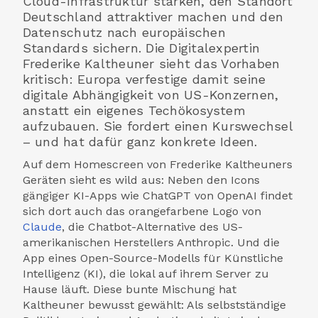
Cloud-Infra­struktur stärken, den Standort
Deutschland attraktiver machen und den
Daten­schutz nach europäischen
Standards sichern. Die Digital­expertin
Frederike Kaltheuner sieht das Vorhaben
kritisch: Europa verfestige damit seine
digitale Abhängigkeit von US-Konzernen,
anstatt ein eigenes Tech­öko­system
aufzubauen. Sie fordert einen Kurs­wechsel
– und hat dafür ganz konkrete Ideen.
Auf dem Homescreen von Frederike Kaltheuners
Geräten sieht es wild aus: Neben den Icons
gängiger KI-Apps wie ChatGPT von OpenAI findet
sich dort auch das orange­farbene Logo von
Claude
, die Chatbot-Alternative des US-
amerikanischen Herstellers Anthropic. Und die
App eines Open-Source-Modells für Künstliche
Intelligenz (KI), die lokal auf ihrem Server zu
Hause läuft. Diese bunte Mischung hat
Kaltheuner bewusst gewählt: Als selbstständige