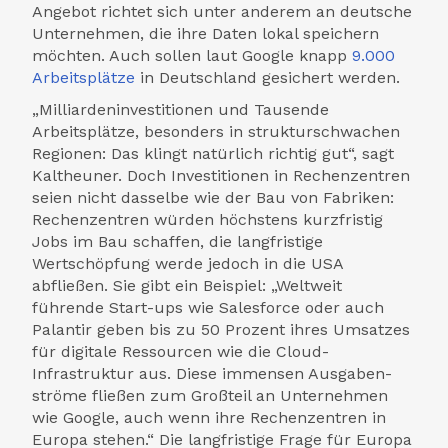
Angebot richtet sich unter anderem an deutsche
Unternehmen, die ihre Daten lokal speichern
möchten. Auch sollen laut Google knapp
9.000
Arbeits­plätze
in Deutschland gesichert werden.
„Milliardeninvestitionen und Tausende
Arbeitsplätze, besonders in struktur­schwachen
Regionen: Das klingt natürlich richtig gut“, sagt
Kaltheuner. Doch Investitionen in Rechen­zentren
seien nicht dasselbe wie der Bau von Fabriken:
Rechen­zentren würden höchstens kurzfristig
Jobs im Bau schaffen, die lang­fristige
Wertschöpfung werde jedoch in die USA
abfließen. Sie gibt ein Beispiel: „Welt­weit
führende Start-ups wie Salesforce oder auch
Palantir geben bis zu 50 Prozent ihres Umsatzes
für digitale Ressourcen wie die Cloud-
Infrastruktur aus. Diese immensen Ausgaben­
ströme fließen zum Großteil an Unternehmen
wie Google, auch wenn ihre Rechen­zentren in
Europa stehen.“ Die lang­fristige Frage für Europa