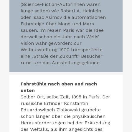
(Science-Fiction-Autorinnen waren
lange selten) wie Robert A. Heinlein
oder Isaac Asimov die automatischen
Fahrsteige über Mond und Mars
sausen. Im realen Paris war die Idee
derweil schon ein Jahr nach Wells’
Vision wahr geworden: Zur
Weltausstellung 1900 transportierte
eine „Straße der Zukunft“ Besucher
rund um das Ausstellungsgelände.
Fahrstühle nach oben und nach
unten
Selber Ort, selbe Zeit, 1895 in Paris. Der
russische Erfinder Konstantin
Eduardowitsch Ziolkowski grübelte
schon länger über die physikalischen
Herausforderungen bei der Erkundung
des Weltalls, als ihm angesichts des