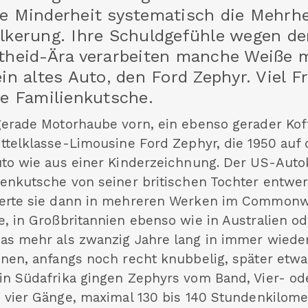
e Minderheit systematisch die Mehrhe
lkerung. Ihre Schuldgefühle wegen de
theid-Ära verarbeiten manche Weiße 
ein altes Auto, den Ford Zephyr. Viel F
ne Familienkutsche.
gerade Motorhaube vorn, ein ebenso gerader Kof
ittelklasse-Limousine Ford Zephyr, die 1950 auf
uto wie aus einer Kinderzeichnung. Der US-Auto
ienkutsche von seiner britischen Tochter entwe
erte sie dann in mehreren Werken im Commonwe
e, in Großbritannien ebenso wie in Australien o
as mehr als zwanzig Jahre lang in immer wiede
onen, anfangs noch recht knubbelig, später etwa
in Südafrika gingen Zephyrs vom Band, Vier- od
, vier Gänge, maximal 130 bis 140 Stundenkilomet