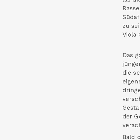
Rasse
Südaf
zu se
Viola 
Das g
jünge
die s
eigen
dring
versc
Gesta
der G
verac
Bald 