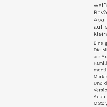
weiß
Bevö
Apar
auf 
klei
Eine 
Die M
ein A
Famil
monti
Märkt
Und d
Versi
Auch 
Motor