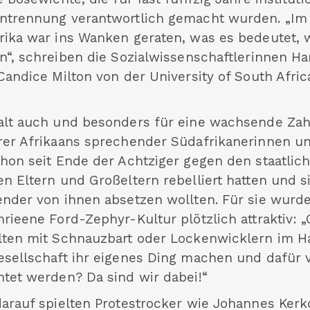
ntrennung verantwortlich gemacht wurden. „Im
rika war ins Wanken geraten, was es bedeutet, 
in“, schreiben die Sozialwissenschaftlerinnen H
Candice Milton von der University of South Africa
alt auch und besonders für eine wachsende Zah
rer Afrikaans sprechender Südafrikanerinnen un
chon seit Ende der Achtziger gegen den staatli
en Eltern und Großeltern rebelliert hatten und 
ender von ihnen absetzen wollten. Für sie wurde
hrieene Ford-Zephyr-Kultur plötzlich attraktiv:
lten mit Schnauzbart oder Lockenwicklern im H
esellschaft ihr eigenes Ding machen und dafü
htet werden? Da sind wir dabei!“
darauf spielten Protestrocker wie Johannes Kerk