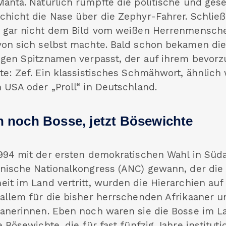
Manta. Natürlich rümpfte die politische und gese
chicht die Nase über die Zephyr-Fahrer. Schlie
o gar nicht dem Bild vom weißen Herrenmenschen
von sich selbst machte. Bald schon bekamen di
ligen Spitznamen verpasst, der auf ihrem bevor
te: Zef. Ein klassistisches Schmähwort, ähnlich 
n USA oder „Proll“ in Deutschland.
 noch Bosse, jetzt Bösewichte
1994 mit der ersten demokratischen Wahl in Südaf
anische Nationalkongress (ANC) gewann, der di
eit im Land vertritt, wurden die Hierarchien auf
 allem für die bisher herrschenden Afrikaaner u
aanerinnen. Eben noch waren sie die Bosse im La
e Bösewichte, die für fast fünfzig Jahre institutio