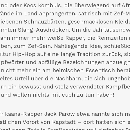
nd oder Koos Kombuis, die überwiegend auf Afr
tände im Land anprangerten, satirisch mit Zef-M
riebenen Schnauzbärten, geschmacklosen Kleid
mmten Slang-Ausdrücken. Um die Jahrtausend
dann immer mehr weiße Rapper, die Reimzeilen a
eben, zum Zef-Sein. Nahliegende Idee, schließlic
ltur Hip-Hop auf eine lange Tradition zurück, s
pfwörter und abfällige Bezeichnungen anzueign
“ nicht mehr ein am heimischen Essentisch hera
eltes Urteil über die Nachbarn, die sich ungeh
rn ein bewusst und stolz verwendeter Kampfbeg
 und wollen nichts mit euch zu tun haben!
frikaans-Rapper Jack Parow etwa nannte sich 
tlichen Vorort von Kapstadt – dort hatten sich e