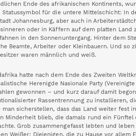
dlichen Ende des afrikanischen Kontinents, wu
 Statussymbol für die untere Mittelschicht: In d
tadt Johannesburg, aber auch in Arbeiterstädtc
sinneren oder in Käffern auf dem platten Land
fahnen in den Sonnenuntergang. Hinter dem St
che Beamte, Arbeiter oder Kleinbauern. Und so zi
esitzer waren männlich und weiß.
dafrika hatte nach dem Ende des Zweiten Weltkr
alistische Herenigde Nasionale Party (Vereinigte 
ahlen gewonnen – und kurz darauf damit begon
utionalisierter Rassentrennung zu installieren, d
e man sicherstellen, dass das Land weiter fest i
n Minderheit blieb, die damals rund ein Fünftel
chte. Grob zusammengefasst lebten und leben 
en Weißer: Diejenigen, die zu Hause vor allem 