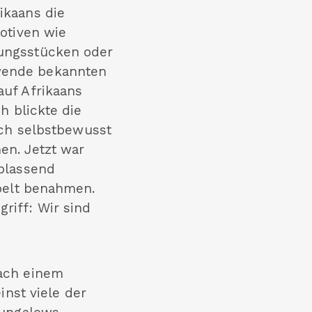
ikaans die
otiven wie
ungsstücken oder
wende bekannten
uf Afrikaans
h blickte die
ich selbstbewusst
en. Jetzt war
blassend
obelt benahmen.
riff: Wir sind
nach einem
inst viele der