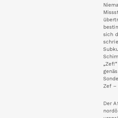
Niema
Misss
übert
besti
sich 
schri
Subku
Schim
„Zef!
genäs
Sonde
Zef –
Der A
nordös