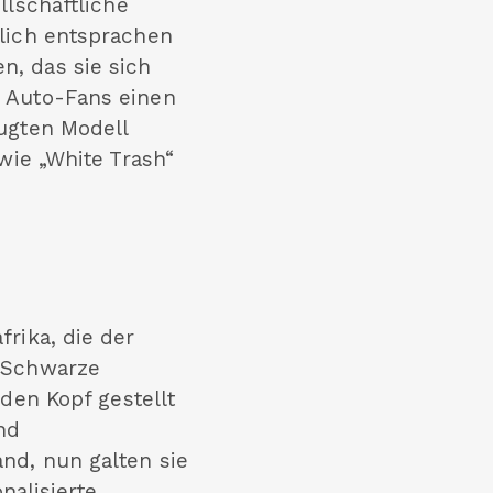
llschaftliche
ßlich entsprachen
, das sie sich
e Auto-Fans einen
zugten Modell
wie „White Trash“
rika, die der
e Schwarze
 den Kopf gestellt
nd
nd, nun galten sie
nalisierte