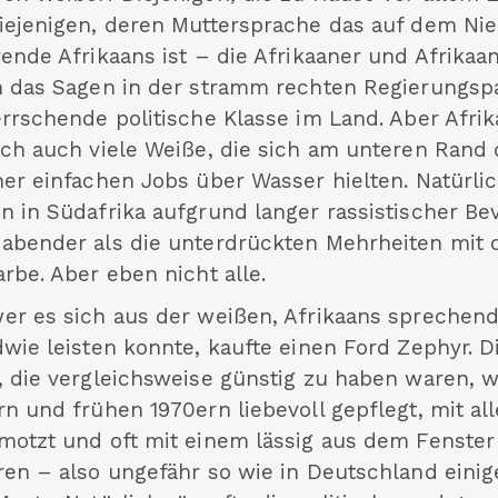
iejenigen, deren Muttersprache das auf dem Ni
rende Afrikaans ist – die Afrikaaner und Afrikaa
n das Sagen in der stramm rechten Regierungspa
errschende politische Klasse im Land. Aber Afri
ich auch viele Weiße, die sich am unteren Rand 
her einfachen Jobs über Wasser hielten. Natürli
n in Südafrika aufgrund langer rassistischer Be
abender als die unterdrückten Mehrheiten mit 
rbe. Aber eben nicht alle.
er es sich aus der weißen, Afrikaans sprechend
dwie leisten konnte, kaufte einen Ford Zephyr. D
, die vergleichsweise günstig zu haben waren, 
n und frühen 1970ern liebevoll gepflegt, mit all
motzt und oft mit einem lässig aus dem Fenst
ren – also ungefähr so wie in Deutschland einig