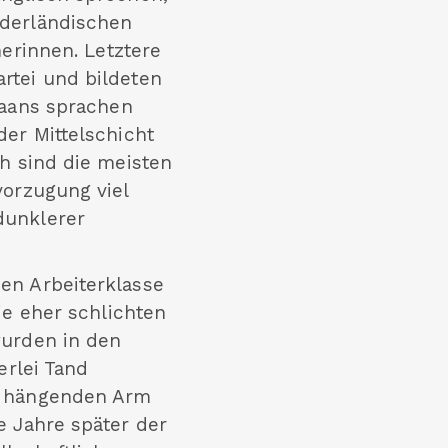
ederländischen
nerinnen. Letztere
rtei und bildeten
kaans sprachen
der Mittelschicht
ch sind die meisten
vorzugung viel
dunklerer
en Arbeiterklasse
ie eher schlichten
wurden in den
erlei Tand
er hängenden Arm
e Jahre später der