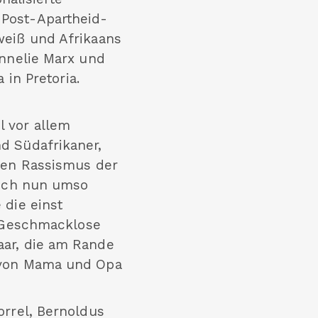
 Post-Apartheid-
weiß und Afrikaans
annelie Marx und
 in Pretoria.
l vor allem
d Südafrikaner,
chen Rassismus der
sich nun umso
 die einst
 „Geschmacklose
aar, die am Rande
r von Mama und Opa
orrel, Bernoldus