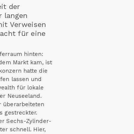
it der
r langen
mit Verweisen
racht für eine
ferraum hinten:
 dem Markt kam, ist
konzern hatte die
rfen lassen und
alth für lokale
der Neuseeland.
r überarbeiteten
s gestreckter.
er Sechs-Zylinder-
er schnell. Hier,