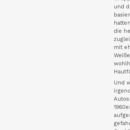
und d
basie
hatte
die h
zugle
mit e
Weiße
wohlh
Hautfa
Und w
irgen
Autos
1960er
aufge
gefah