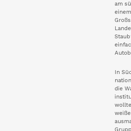
am sü
einem
Großs
Lande
Staub
einfa
Autob
In Sü
nation
die W
instit
wollt
weiße
ausma
Grupp