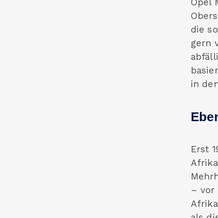
Opel 
Obers
die s
gern 
abfäl
basier
in de
Eben
Erst 
Afrik
Mehrh
– vor
Afrik
als di